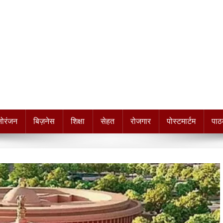
नोरंजन
बिज़नेस
शिक्षा
सेहत
रोजगार
पोस्टमार्टम
पाठ