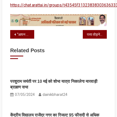
https://chat.arattai.in/groups/t43545f3132383830
Post
“आपन सरस्वतिया” अभियान के तहत मेराल में शुरू हुई नदी सफाई
पत्ता तोड़ने गए दंपति पर भालू ने किया हमला, पति गंभीर रूप से घायल
navigation
Related Posts
परशुराम जयंती पर 10 मई को शोभा यात्रा निकालेगा मारवाड़ी
ब्राह्मण सभा
07/05/2024
dainikbharat24
केंद्रीय विद्यालय राजेंद्र नगर का रिजल्‍ट 95 फीसदी से अधिक