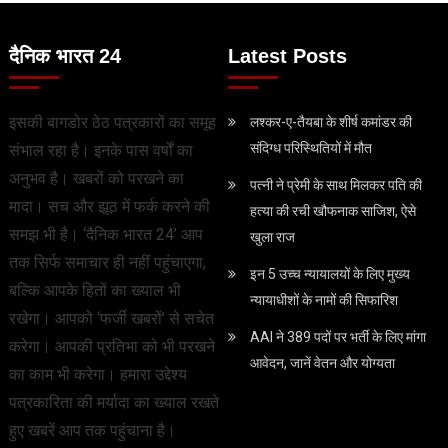
दैनिक भारत 24
Latest Posts
इसकी बागडोर ठेठ पत्रकारों का समूह
लश्कर-ए-तैयबा के शीर्ष कमांडर की
संदिग्ध परिस्थितियों में मौत
संभाल रहा है। इनके पास वर्षों का
अनुभव है। खबरों को परखने का
पत्‍नी ने प्रेमी के साथ मिलकर पति की
मादा। सच और झूठ में फर्क करने की
हत्‍या की रची खौफनाक साजिश, ऐसे
समझ भी है। ‘दैनिक भारत 24’ आप
खुला राज
तक सिर्फ समाचार ही नहीं पहुंचाएगा,
इन 5 उच्च न्यायालयों के लिए मुख्य
बल्कि आपके हितों का ख्याल भी
न्यायाधीशों के नामों की सिफारिश
रखेगा। आपको ‘फर्जी खबरों’ से सचेत
AAI ने 389 पदों पर भर्ती के लिए मांगा
करेगा। आपकी प्रतिभा को भी परखने
आवेदन, जानें वेतन और योग्‍यता
का काम भी करेगा। हमारा उद्देश्य
पत्रकारिता की मर्यादा का ख्याल रखते
हुए खबरें आप तक पहुंचाना है।