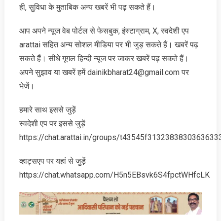
ही, सुविधा के मुताबिक अन्‍य खबरें भी पढ़ सकते हैं।
आप अपने न्‍यूज वेब पोर्टल से फेसबुक, इंस्‍टाग्राम, X, स्‍वदेशी एप
arattai सहित अन्‍य सोशल मीडिया पर भी जुड़ सकते हैं। खबरें पढ़
सकते हैं। सीधे गूगल हिन्‍दी न्‍यूज पर जाकर खबरें पढ़ सकते हैं।
अपने सुझाव या खबरें हमें dainikbharat24@gmail.com पर
भेजें।
हमारे साथ इससे जुड़ें
स्‍वदेशी एप पर इससे जुड़ें
https://chat.arattai.in/groups/t43545f3132383830
व्‍हाट्सएप पर यहां से जुड़ें
https://chat.whatsapp.com/H5n5EBsvk6S4fpctWHfcLK