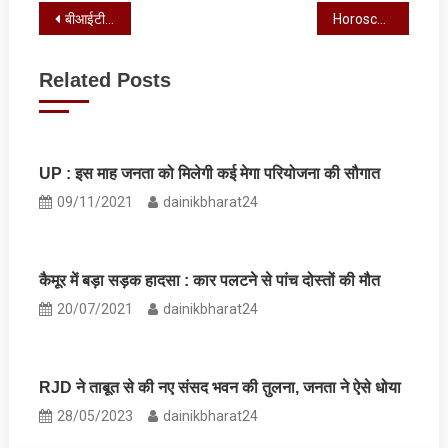
Post
बीआईटी मेसरा में बिटोत्सव में उत्साहपूर्ण कार्यक्रमों की धूम
Horoscope : आज का राशिफल, जानें कैसा रहेगा आपका दिन
navigation
Related Posts
UP : इस माह जनता को मिलेगी कई मेगा परियोजना की सौगात
09/11/2021
dainikbharat24
कैमूर में बड़ा सड़क हादसा : कार पलटने से पांच दोस्तों की मौत
20/07/2021
dainikbharat24
RJD ने ताबूत से की नए संसद भवन की तुलना, जनता ने ऐसे धोया
28/05/2023
dainikbharat24