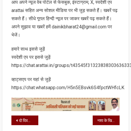
आप अपने न्‍यूज वेब पोर्टल से फेसबुक, इंस्‍टाग्राम, X, स्‍वदेशी एप
arattai सहित अन्‍य सोशल मीडिया पर भी जुड़ सकते हैं। खबरें पढ़
सकते हैं। सीधे गूगल हिन्‍दी न्‍यूज पर जाकर खबरें पढ़ सकते हैं।
अपने सुझाव या खबरें हमें dainikbharat24@gmail.com पर
भेजें।
हमारे साथ इससे जुड़ें
स्‍वदेशी एप पर इससे जुड़ें
https://chat.arattai.in/groups/t43545f3132383830
व्‍हाट्सएप पर यहां से जुड़ें
https://chat.whatsapp.com/H5n5EBsvk6S4fpctWHfcLK
Post
दो दिवसीय ‘बावरीफिर्की स्प्रिंग प्रदर्शनी’ कल से
नशा के खिलाफ पुलिस की बड़ी कार्रवाई: 4.846 किलो ड्रग्स जब्त, एक गिरफ्तार