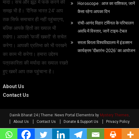
मादा। सच और झूठ में फर्क करने की
Horoscope : आज का राशिफल, जानें
समझ भी है। ‘दैनिक भारत 24’ आप
कैसा रहेगा आपका दिन
तक सिर्फ समाचार ही नहीं पहुंचाएगा,
रांची-आनंद विहार टर्मिनल के परिचालन
बल्कि आपके हितों का ख्याल भी
अवधि में विस्तार, जानें टाइम-टेबल
रखेगा। आपको ‘फर्जी खबरों’ से सचेत
सरला बिरला विश्वविद्यालय में इंडक्शन
करेगा। आपकी प्रतिभा को भी परखने
कार्यक्रम ‘दीक्षारंभ-2026’ का आयोजन
का काम भी करेगा। हमारा उद्देश्य
पत्रकारिता की मर्यादा का ख्याल रखते
हुए खबरें आप तक पहुंचाना है।
About Us
Contact Us
Dainik Bharat 24
|
Theme: News Portal Elementrix by
Mystery Themes
.
About Us
Contact Us
Donate & Support Us
Privacy Policy