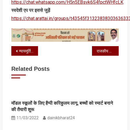
https://chat.whatsapp.com/H5n5EBsvk6S4fpctWHfcLK
स्‍वदेशी एप पर इससे जुड़ें
https://chat.arattai.in/groups/t43545f3132383830
Post
न्यायमूर्ति श्रीमती अनुभा रावत चौधरी ने परिसंपत्तियों का किया वितरण
राजकीय श्रावणी मेला के दौरान बंद रहे वीआईपी और वीवीआईपी दर्शन
navigation
Related Posts
मॉडल स्कूलों के लिए हैप्पी करिकुलम लागू, बच्चों को स्मार्ट बनाने
की तैयारी शुरू
11/03/2022
dainikbharat24