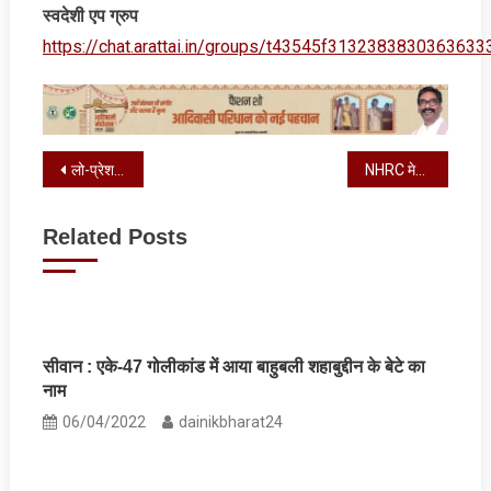
स्‍वदेशी एप ग्रुप
https://chat.arattai.in/groups/t43545f3132383830
Post
लो-प्रेशर एरिया सक्रिय, इन राज्‍यों में अत्‍यंत भारी बारिश की चेतावनी
NHRC मेडिकल कॉलेज में धार्मिक भेदभाव को लिया स्‍वत: संज्ञान, जानें पूरा मामला
navigation
Related Posts
सीवान : एके-47 गोलीकांड में आया बाहुबली शहाबुद्दीन के बेटे का
नाम
06/04/2022
dainikbharat24