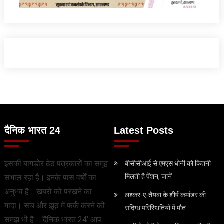
दैनिक भारत 24
Latest Posts
इसकी बागडोर ठेठ पत्रकारों का समूह
बीसीसीआई से एमएस धोनी को कितनी
मिलती है पेंशन, जानें
संभाल रहा है। इनके पास वर्षों का
अनुभव है। खबरों को परखने का
लश्कर-ए-तैयबा के शीर्ष कमांडर की
मादा। सच और झूठ में फर्क करने की
संदिग्ध परिस्थितियों में मौत
समझ भी है। ‘दैनिक भारत 24’ आप