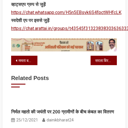
व्‍हाट्सएप ग्रुप से जुड़ें
https://chat.whatsapp.com/H5n5EBsvk6S4fpctWHfcLK
स्‍वदेशी एप पर इससे जुड़ें
https://chat.arattai.in/groups/t43545f3132383830
Post
ममता बनर्जी के इस्‍तीफा नहीं देने के बाद भी भाजपा का सीएम लेगा शपथ, जानें पूरा मामला
सरला बिरला पब्लिक स्कूल के युवा प्रतिभाओं का हुआ सम्मान
navigation
Related Posts
निर्मल महतो की जयंती पर 200 ग्रामीणों के बीच कंबल का वितरण
25/12/2021
dainikbharat24