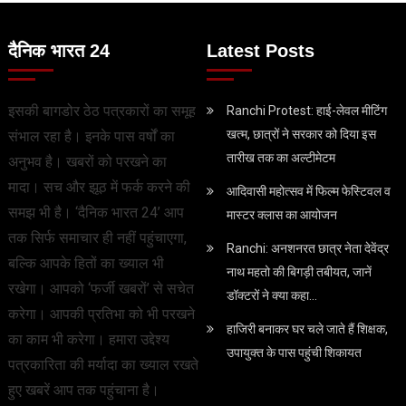
दैनिक भारत 24
Latest Posts
इसकी बागडोर ठेठ पत्रकारों का समूह
Ranchi Protest: हाई-लेवल मीटिंग
खत्म, छात्रों ने सरकार को दिया इस
संभाल रहा है। इनके पास वर्षों का
तारीख तक का अल्टीमेटम
अनुभव है। खबरों को परखने का
मादा। सच और झूठ में फर्क करने की
आदिवासी महोत्सव में फिल्म फेस्टिवल व
समझ भी है। ‘दैनिक भारत 24’ आप
मास्टर क्लास का आयोजन
तक सिर्फ समाचार ही नहीं पहुंचाएगा,
Ranchi: अनशनरत छात्र नेता देवेंद्र
बल्कि आपके हितों का ख्याल भी
नाथ महतो की बिगड़ी तबीयत, जानें
रखेगा। आपको ‘फर्जी खबरों’ से सचेत
डॉक्टरों ने क्या कहा…
करेगा। आपकी प्रतिभा को भी परखने
हाजिरी बनाकर घर चले जाते हैं शिक्षक,
का काम भी करेगा। हमारा उद्देश्य
उपायुक्त के पास पहुंची शिकायत
पत्रकारिता की मर्यादा का ख्याल रखते
हुए खबरें आप तक पहुंचाना है।