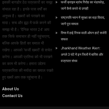
इसकी बागडोर ठेठ पत्रकारों का समूह
फर्जी क्राइम ब्रांच गिरोह का भंडाफोड़,
जानें कैसे करते थे उगाही
संभाल रहा है। इनके पास वर्षों का
अनुभव है। खबरों को परखने का
राष्ट्रपति भवन में सुरक्षा का बड़ा विवाद,
मादा। सच और झूठ में फर्क करने की
जानें पूरा मामला
समझ भी है। ‘दैनिक भारत 24’ आप
रिम्स में हाई रिस्क वाली ओपन हार्ट सर्जरी
तक सिर्फ समाचार ही नहीं पहुंचाएगा,
सफल
बल्कि आपके हितों का ख्याल भी
Jharkhand Weather Alert :
रखेगा। आपको ‘फर्जी खबरों’ से सचेत
अगले 3 घंटे में इन जिलों में बारिश और
करेगा। आपकी प्रतिभा को भी परखने
वज्रपात संभव
का काम भी करेगा। हमारा उद्देश्य
पत्रकारिता की मर्यादा का ख्याल रखते
हुए खबरें आप तक पहुंचाना है।
About Us
Contact Us