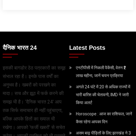
दैनिक भारत 24
Latest Posts
इसकी बागडोर ठेठ पत्रकारों का समूह
एनटीपीसी में निकली वैकेंसी, वेतन ₹2
लाख महीना, जानें चयन प्रक्रिया
संभाल रहा है। इनके पास वर्षों का
अनुभव है। खबरों को परखने का
अगले 24 घंटे में 20 से अधिक राज्यों में
मादा। सच और झूठ में फर्क करने की
भारी बारिश की चेतावनी, IMD ने जारी
समझ भी है। ‘दैनिक भारत 24’ आप
किया अलर्ट
तक सिर्फ समाचार ही नहीं पहुंचाएगा,
Horoscope : आज का राशिफल, जानें
बल्कि आपके हितों का ख्याल भी
कैसा रहेगा आपका दिन
रखेगा। आपको ‘फर्जी खबरों’ से सचेत
असम बाढ़ पीड़ितों के लिए झारखंड ने 3
करेगा। आपकी प्रतिभा को भी परखने