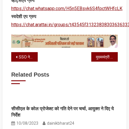
व्‍हाट्सएप ग्रुप
https://chat.whatsapp.com/H5n5EBsvk6S4fpctWHfcLK
स्‍वदेशी एप ग्रुप
https://chat.arattai.in/groups/t43545f3132383830
Post
SSO ने एकीकृत सेफ़्टी सर्कल प्रतियोगिता का किया आयोजन
मुख्यमंत्री के निर्देश-अवैध खनन, ओवरलोडिंग और बालू माफियाओं पर करें कड़ी कार्रवाई
navigation
Related Posts
सीसीएल के कोल प्रोजेक्ट को गति देने पर चर्चा, आयुक्‍त ने दिए ये
निर्देश
10/08/2023
dainikbharat24