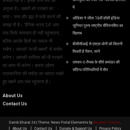
संभाल रहा है। इनके पास वर्षों का
में
अनुभव है। खबरों को परखने का
मादा। सच और झूठ में फर्क करने की
ओडिशा ने जीता 16वीं हॉकी इंडिया
समझ भी है। ‘दैनिक भारत 24’ आप
जूनियर पुरुष राष्ट्रीय चैंपियनशिप का
तक सिर्फ समाचार ही नहीं पहुंचाएगा,
खिताब
बल्कि आपके हितों का ख्याल भी
बीसीसीआई से एमएस धोनी को कितनी
रखेगा। आपको ‘फर्जी खबरों’ से सचेत
मिलती है पेंशन, जानें
करेगा। आपकी प्रतिभा को भी परखने
लश्कर-ए-तैयबा के शीर्ष कमांडर की
का काम भी करेगा। हमारा उद्देश्य
संदिग्ध परिस्थितियों में मौत
पत्रकारिता की मर्यादा का ख्याल रखते
हुए खबरें आप तक पहुंचाना है।
About Us
Contact Us
Dainik Bharat 24
|
Theme: News Portal Elementrix by
Mystery Themes
.
About Us
Contact Us
Donate & Support Us
Privacy Policy