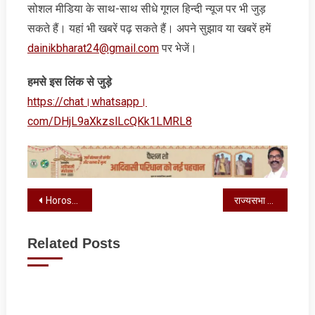
सोशल मीडिया के साथ-साथ सीधे गूगल हिन्‍दी न्‍यूज पर भी जुड़
सकते हैं। यहां भी खबरें पढ़ सकते हैं। अपने सुझाव या खबरें हमें
dainikbharat24@gmail.com
पर भेजें।
हमसे इस लिंक से जुड़े
https://chat।whatsapp।
com/DHjL9aXkzslLcQKk1LMRL8
Post
Horoscope Today : आज का राशिफल, जानें कैसा रहेगा आपका दिन
राज्‍यसभा जाएंगे डायमंड बिजनेसमैन गोविंद ढोलकिया, किया था ये काम
navigation
Related Posts