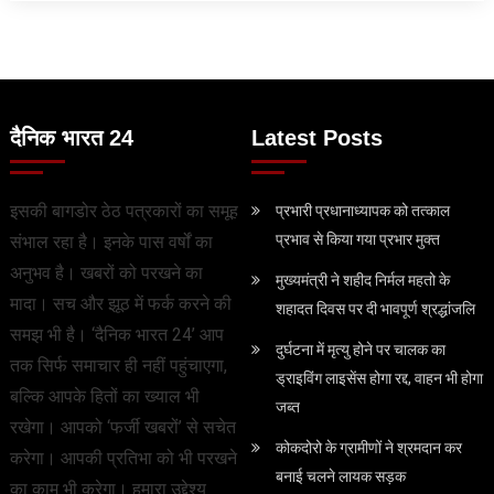
दैनिक भारत 24
Latest Posts
इसकी बागडोर ठेठ पत्रकारों का समूह
प्रभारी प्रधानाध्यापक को तत्काल
प्रभाव से किया गया प्रभार मुक्त
संभाल रहा है। इनके पास वर्षों का
अनुभव है। खबरों को परखने का
मुख्यमंत्री ने शहीद निर्मल महतो के
मादा। सच और झूठ में फर्क करने की
शहादत दिवस पर दी भावपूर्ण श्रद्धांजलि
समझ भी है। ‘दैनिक भारत 24’ आप
दुर्घटना में मृत्यु होने पर चालक का
तक सिर्फ समाचार ही नहीं पहुंचाएगा,
ड्राइविंग लाइसेंस होगा रद्द, वाहन भी होगा
बल्कि आपके हितों का ख्याल भी
जब्त
रखेगा। आपको ‘फर्जी खबरों’ से सचेत
कोकदोरो के ग्रामीणों ने श्रमदान कर
करेगा। आपकी प्रतिभा को भी परखने
बनाई चलने लायक सड़क
का काम भी करेगा। हमारा उद्देश्य