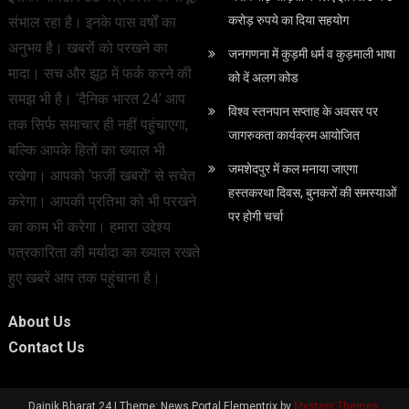
करोड़ रुपये का दिया सहयोग
संभाल रहा है। इनके पास वर्षों का
अनुभव है। खबरों को परखने का
जनगणना में कुड़मी धर्म व कुड़माली भाषा
मादा। सच और झूठ में फर्क करने की
को दें अलग कोड
समझ भी है। ‘दैनिक भारत 24’ आप
विश्व स्तनपान सप्ताह के अवसर पर
तक सिर्फ समाचार ही नहीं पहुंचाएगा,
जागरुकता कार्यक्रम आयोजित
बल्कि आपके हितों का ख्याल भी
जमशेदपुर में कल मनाया जाएगा
रखेगा। आपको ‘फर्जी खबरों’ से सचेत
हस्तकरथा दिवस, बुनकरों की समस्याओं
करेगा। आपकी प्रतिभा को भी परखने
पर होगी चर्चा
का काम भी करेगा। हमारा उद्देश्य
पत्रकारिता की मर्यादा का ख्याल रखते
हुए खबरें आप तक पहुंचाना है।
About Us
Contact Us
Dainik Bharat 24
|
Theme: News Portal Elementrix by
Mystery Themes
.