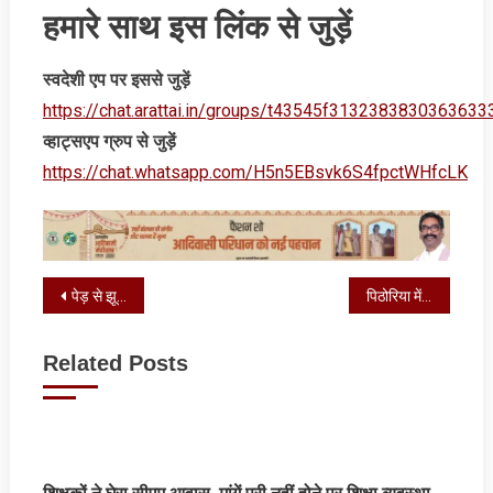
हमारे साथ इस लिंक से जुड़ें
स्‍वदेशी एप पर इससे जुड़ें
https://chat.arattai.in/groups/t43545f3132383830
व्‍हाट्सएप ग्रुप से जुड़ें
https://chat.whatsapp.com/H5n5EBsvk6S4fpctWHfcLK
Post
पेड़ से झूलता मिला युवक का शव, जांच में जुटी पुलिस
पिठोरिया में धूमधाम से मनाया गया ईद उल फितर
navigation
Related Posts