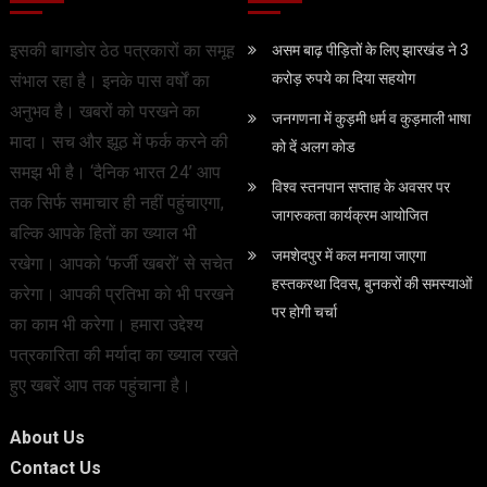
इसकी बागडोर ठेठ पत्रकारों का समूह
असम बाढ़ पीड़ितों के लिए झारखंड ने 3
करोड़ रुपये का दिया सहयोग
संभाल रहा है। इनके पास वर्षों का
अनुभव है। खबरों को परखने का
जनगणना में कुड़मी धर्म व कुड़माली भाषा
मादा। सच और झूठ में फर्क करने की
को दें अलग कोड
समझ भी है। ‘दैनिक भारत 24’ आप
विश्व स्तनपान सप्ताह के अवसर पर
तक सिर्फ समाचार ही नहीं पहुंचाएगा,
जागरुकता कार्यक्रम आयोजित
बल्कि आपके हितों का ख्याल भी
जमशेदपुर में कल मनाया जाएगा
रखेगा। आपको ‘फर्जी खबरों’ से सचेत
हस्तकरथा दिवस, बुनकरों की समस्याओं
करेगा। आपकी प्रतिभा को भी परखने
पर होगी चर्चा
का काम भी करेगा। हमारा उद्देश्य
पत्रकारिता की मर्यादा का ख्याल रखते
हुए खबरें आप तक पहुंचाना है।
About Us
Contact Us