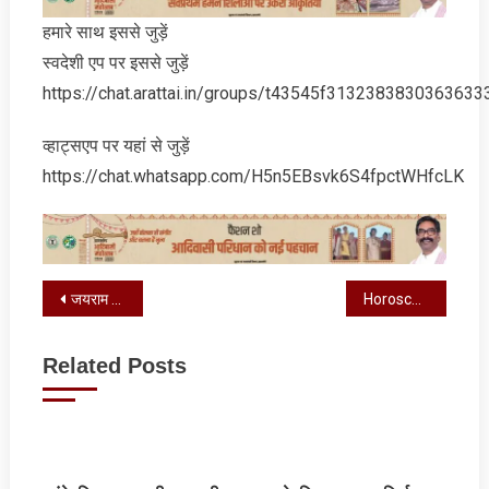
हमारे साथ इससे जुड़ें
स्‍वदेशी एप पर इससे जुड़ें
https://chat.arattai.in/groups/t43545f3132383830
व्‍हाट्सएप पर यहां से जुड़ें
https://chat.whatsapp.com/H5n5EBsvk6S4fpctWHfcLK
Post
जयराम महतो का बड़ा दावा : राज्यसभा चुनाव के बाद झारखंड में बन सकती है नई सरकार
Horoscope : आज का राशिफल, जानें कैसा रहेगा आपका दिन
navigation
Related Posts