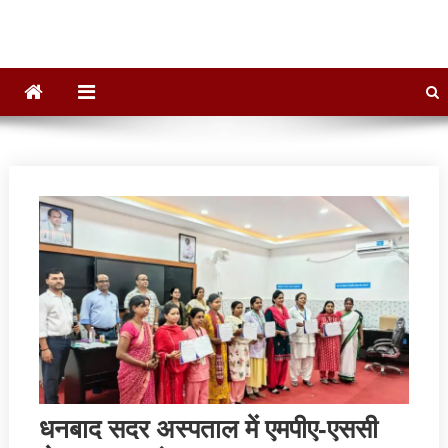
धनबाद सदर अस्पताल में एमपीए-एससी