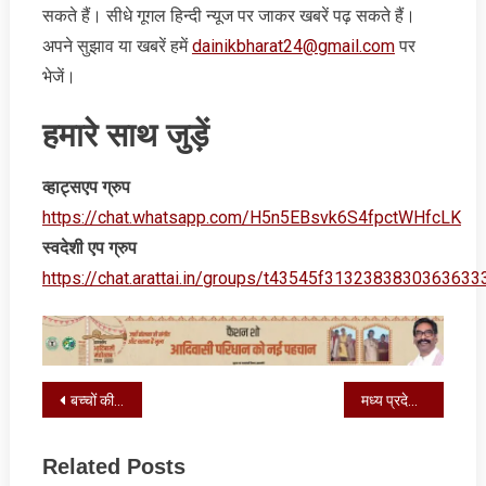
सकते हैं। सीधे गूगल हिन्‍दी न्‍यूज पर जाकर खबरें पढ़ सकते हैं।
अपने सुझाव या खबरें हमें
dainikbharat24@gmail.com
पर
भेजें।
हमारे साथ जुड़ें
व्‍हाट्सएप ग्रुप
https://chat.whatsapp.com/H5n5EBsvk6S4fpctWHfcLK
स्‍वदेशी एप ग्रुप
https://chat.arattai.in/groups/t43545f3132383830
Post
बच्चों की ऊर्जा, उत्साह और रचनात्मकता से जीवंत हुए झारखंड के विद्यालय
मध्य प्रदेश में उर्टन और धीरौली खदानों से कोयले का उत्पादन शुरू
navigation
Related Posts