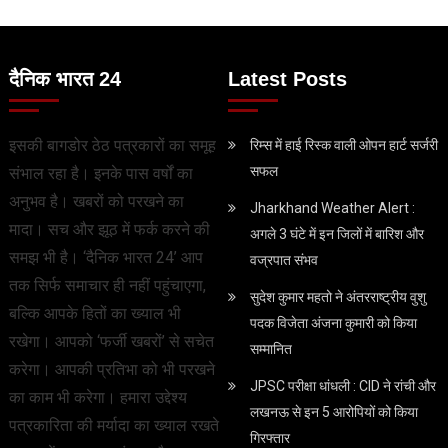
दैनिक भारत 24
Latest Posts
इसकी बागडोर ठेठ पत्रकारों का समूह
रिम्स में हाई रिस्क वाली ओपन हार्ट सर्जरी
सफल
संभाल रहा है। इनके पास वर्षों का
अनुभव है। खबरों को परखने का
Jharkhand Weather Alert :
मादा। सच और झूठ में फर्क करने की
अगले 3 घंटे में इन जिलों में बारिश और
समझ भी है। ‘दैनिक भारत 24’ आप
वज्रपात संभव
तक सिर्फ समाचार ही नहीं पहुंचाएगा,
सुदेश कुमार महतो ने अंतरराष्ट्रीय वुशु
बल्कि आपके हितों का ख्याल भी
पदक विजेता अंजना कुमारी को किया
रखेगा। आपको ‘फर्जी खबरों’ से सचेत
सम्मानित
करेगा। आपकी प्रतिभा को भी परखने
JPSC परीक्षा धांधली : CID ने रांची और
का काम भी करेगा। हमारा उद्देश्य
लखनऊ से इन 5 आरोपियों को किया
पत्रकारिता की मर्यादा का ख्याल रखते
गिरफ्तार