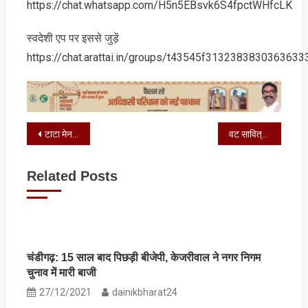
https://chat.whatsapp.com/H5n5EBsvk6S4fpctWHfcLK
स्‍वदेशी एप पर इससे जुड़ें
https://chat.arattai.in/groups/t43545f3132383830
Post
टाटा मेन हॉस्पिटल में मरीजों के लिए 24×7 हेल्पलाइन शुरू
वट सावित्री पूजा को लेकर पिठोरिया में दिखी आस्था की अद्भुत छटा
navigation
Related Posts
चंडीगढ़: 15 साल बाद पिछड़ी बीजेपी, केजरीवाल ने नगर निगम
चुनाव में मारी बाजी
27/12/2021
dainikbharat24