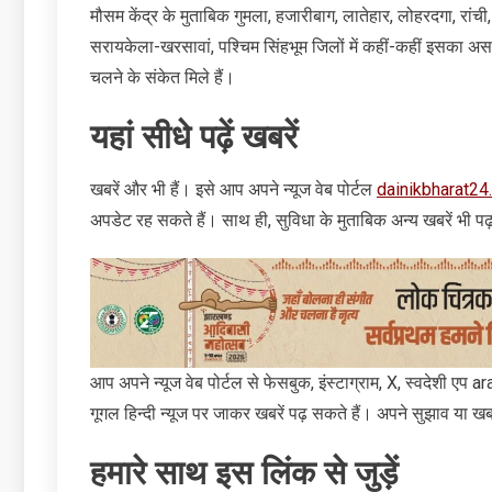
मौसम केंद्र के मुताबिक गुमला, हजारीबाग, लातेहार, लोहरदगा, रांची, बो
सरायकेला-खरसावां, पश्चिम सिंहभूम जिलों में कहीं-कहीं इसका अ
चलने के संकेत मिले हैं।
यहां सीधे पढ़ें खबरें
खबरें और भी हैं। इसे आप अपने न्‍यूज वेब पोर्टल
dainikbharat24
अपडेट रह सकते हैं। साथ ही, सुविधा के मुताबिक अन्‍य खबरें भी पढ
आप अपने न्‍यूज वेब पोर्टल से फेसबुक, इंस्‍टाग्राम, X, स्‍वदेशी एप
गूगल हिन्‍दी न्‍यूज पर जाकर खबरें पढ़ सकते हैं। अपने सुझाव या खबरे
हमारे साथ इस लिंक से जुड़ें