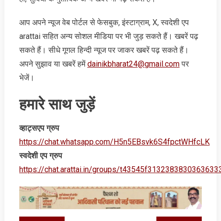
आप अपने न्‍यूज वेब पोर्टल से फेसबुक, इंस्‍टाग्राम, X, स्‍वदेशी एप
arattai सहित अन्‍य सोशल मीडिया पर भी जुड़ सकते हैं। खबरें पढ़
सकते हैं। सीधे गूगल हिन्‍दी न्‍यूज पर जाकर खबरें पढ़ सकते हैं।
अपने सुझाव या खबरें हमें
dainikbharat24@gmail.com
पर
भेजें।
हमारे साथ जुड़ें
व्‍हाट्सएप ग्रुप
https://chat.whatsapp.com/H5n5EBsvk6S4fpctWHfcLK
स्‍वदेशी एप ग्रुप
https://chat.arattai.in/groups/t43545f3132383830