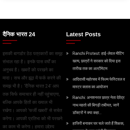
दैनिक भारत 24
Latest Posts
इसकी बागडोर ठेठ पत्रकारों का समूह
Ranchi Protest: हाई-लेवल मीटिंग
खत्म, छात्रों ने सरकार को दिया इस
संभाल रहा है। इनके पास वर्षों का
तारीख तक का अल्टीमेटम
अनुभव है। खबरों को परखने का
मादा। सच और झूठ में फर्क करने की
आदिवासी महोत्सव में फिल्म फेस्टिवल व
समझ भी है। ‘दैनिक भारत 24’ आप
मास्टर क्लास का आयोजन
तक सिर्फ समाचार ही नहीं पहुंचाएगा,
Ranchi: अनशनरत छात्र नेता देवेंद्र
बल्कि आपके हितों का ख्याल भी
नाथ महतो की बिगड़ी तबीयत, जानें
रखेगा। आपको ‘फर्जी खबरों’ से सचेत
डॉक्टरों ने क्या कहा…
करेगा। आपकी प्रतिभा को भी परखने
हाजिरी बनाकर घर चले जाते हैं शिक्षक,
का काम भी करेगा। हमारा उद्देश्य