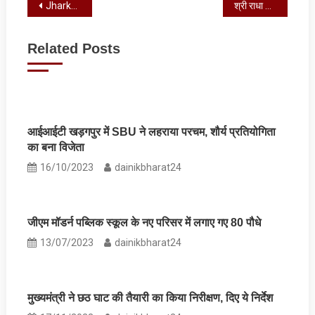
Post
Jharkhand Weather : झारखंड से होकर गुजर रहा टर्फ, जानें असर, देखें ये वीडियो
श्री राधा कृष्ण मंदिर में 40 दिवसीय श्री रामचरितमानस पाठ का शुभारंभ
navigation
Related Posts
आईआईटी खड़गपुर में SBU ने लहराया परचम, शौर्य प्रतियोगिता
का बना विजेता
16/10/2023
dainikbharat24
जीएम मॉडर्न पब्लिक स्कूल के नए परिसर में लगाए गए 80 पौधे
13/07/2023
dainikbharat24
मुख्‍यमंत्री ने छठ घाट की तैयारी का किया निरीक्षण, दिए ये निर्देश