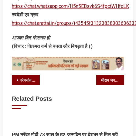
https://chat.whatsapp.com/H5n5EBsvk6S4fpctWHfcLK
स्‍वदेशी एप ग्रुप
https://chat.arattai.in/groups/t43545f3132383830
आपका दिन मंगलमय हो
(विचार : किस्‍मत कर्म से बनता और बिगड़ता है।)
Post
प्रेमसंस एरिना में नई विक्टोरिस एज का शुभारंभ
मौसम अपडेट : इन राज्‍यों में भारी बारिश और आंधी-तूफान का अलर्ट
navigation
Related Posts
PM नरेंद्र मोदी 73 साल के हुए, जन्मदिन पर देशभर से मिल रही