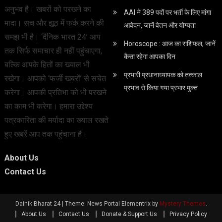
अनुभव है। खबरों को परखने का
AAI ने 389 पदों पर भर्ती के लिए मांगा
मादा। सच और झूठ में फर्क करने की
आवेदन, जानें वेतन और योग्‍यता
समझ भी है। ‘दैनिक भारत 24’ आप
Horoscope : आज का राशिफल, जानें
तक सिर्फ समाचार ही नहीं पहुंचाएगा,
कैसा रहेगा आपका दिन
बल्कि आपके हितों का ख्याल भी
प्रभारी प्रधानाध्यापक को तत्काल
रखेगा। आपको ‘फर्जी खबरों’ से सचेत
प्रभाव से किया गया प्रभार मुक्त
करेगा। आपकी प्रतिभा को भी परखने
का काम भी करेगा। हमारा उद्देश्य
पत्रकारिता की मर्यादा का ख्याल रखते
हुए खबरें आप तक पहुंचाना है।
About Us
Contact Us
Dainik Bharat 24
|
Theme: News Portal Elementrix by
Mystery Themes
.
About Us
Contact Us
Donate & Support Us
Privacy Policy