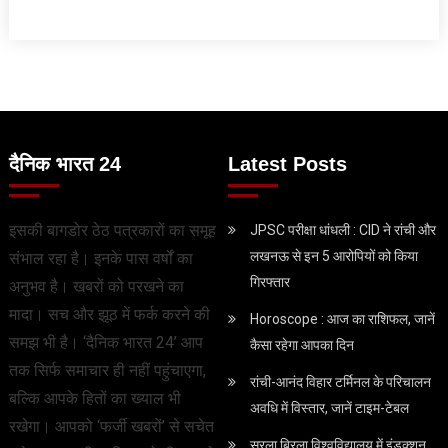
दैनिक भारत 24
Latest Posts
इसकी बागडोर ठेठ पत्रकारों का समूह
JPSC परीक्षा धांधली : CID ने रांची और
लखनऊ से इन 5 आरोपियों को किया
संभाल रहा है। इनके पास वर्षों का
गिरफ्तार
अनुभव है। खबरों को परखने का
मादा। सच और झूठ में फर्क करने की
Horoscope : आज का राशिफल, जानें
समझ भी है। ‘दैनिक भारत 24’ आप
कैसा रहेगा आपका दिन
तक सिर्फ समाचार ही नहीं पहुंचाएगा,
रांची-आनंद विहार टर्मिनल के परिचालन
बल्कि आपके हितों का ख्याल भी
अवधि में विस्तार, जानें टाइम-टेबल
रखेगा। आपको ‘फर्जी खबरों’ से सचेत
सरला बिरला विश्वविद्यालय में इंडक्शन