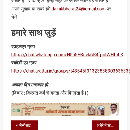
सकते हैं। सीधे गूगल हिन्‍दी न्‍यूज पर जाकर खबरें पढ़ सकते हैं।
अपने सुझाव या खबरें हमें
dainikbharat24@gmail.com
पर
भेजें।
हमारे साथ जुड़ें
व्‍हाट्सएप ग्रुप
https://chat.whatsapp.com/H5n5EBsvk6S4fpctWHfcLK
स्‍वदेशी एप ग्रुप
https://chat.arattai.in/groups/t43545f3132383830
आपका दिन मंगलमय हो
(विचार : किस्‍मत कर्म से बनता और बिगड़ता है।)
Post
जेसीआई रांची का स्वास्थ्य जांच एवं रक्तदान शिविर का आयोजन
अंधेरे में रहे मिनी रत्न कंपनी CCL के सीएमडी, जानें वजह