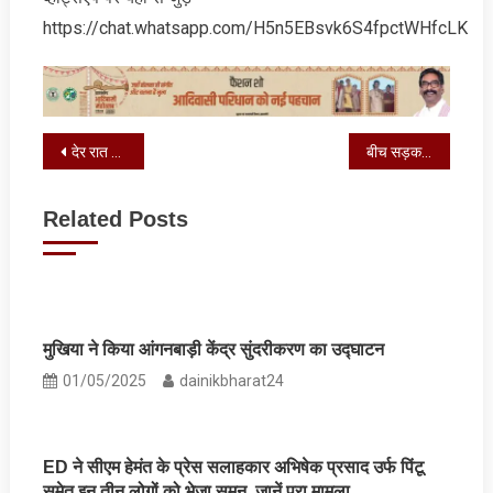
https://chat.whatsapp.com/H5n5EBsvk6S4fpctWHfcLK
Post
देर रात तीन अवैध बालू लदे ट्रैक्टरों को किया गया जब्‍त
बीच सड़क पर छात्राअें के दो गुटों में जमकर हुई मारपीट, देखें वीडियो
navigation
Related Posts
मुखिया ने किया आंगनबाड़ी केंद्र सुंदरीकरण का उद्घाटन
01/05/2025
dainikbharat24
ED ने सीएम हेमंत के प्रेस सलाहकार अभिषेक प्रसाद उर्फ पिंटू
समेत इन तीन लोगों को भेजा समन, जानें पूरा मामला