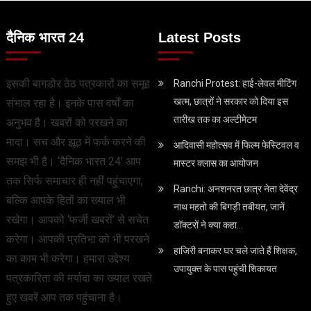
दैनिक भारत 24
Latest Posts
इसकी बागडोर ठेठ पत्रकारों का समूह
Ranchi Protest: हाई-लेवल मीटिंग
खत्म, छात्रों ने सरकार को दिया इस
संभाल रहा है। इनके पास वर्षों का
तारीख तक का अल्टीमेटम
अनुभव है। खबरों को परखने का
मादा। सच और झूठ में फर्क करने की
आदिवासी महोत्सव में फिल्म फेस्टिवल व
समझ भी है। ‘दैनिक भारत 24’ आप
मास्टर क्लास का आयोजन
तक सिर्फ समाचार ही नहीं पहुंचाएगा,
Ranchi: अनशनरत छात्र नेता देवेंद्र
बल्कि आपके हितों का ख्याल भी
नाथ महतो की बिगड़ी तबीयत, जानें
रखेगा। आपको ‘फर्जी खबरों’ से सचेत
डॉक्टरों ने क्या कहा…
करेगा। आपकी प्रतिभा को भी परखने
हाजिरी बनाकर घर चले जाते हैं शिक्षक,
का काम भी करेगा। हमारा उद्देश्य
उपायुक्त के पास पहुंची शिकायत
पत्रकारिता की मर्यादा का ख्याल रखते
हुए खबरें आप तक पहुंचाना है।