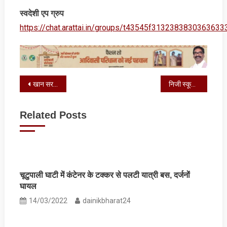
स्‍वदेशी एप ग्रुप
https://chat.arattai.in/groups/t43545f3132383830
Post
खान सर पर Arms Act के तहत मामला दर्ज, छात्रों के लिए ये सलाह
निजी स्‍कूलों के यूनिफॉर्म 5 सालों के भीतर नहीं बदले जाएंगे
navigation
Related Posts
चूटुपाली घाटी में कंटेनर के टक्‍कर से पलटी यात्री बस, दर्जनों
घायल
14/03/2022
dainikbharat24