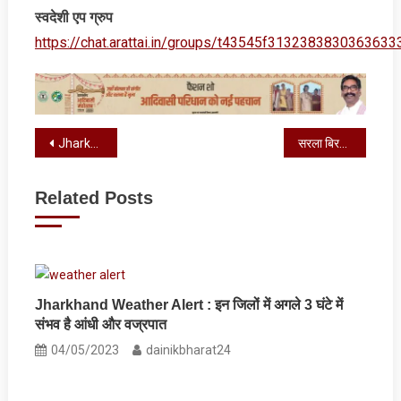
स्‍वदेशी एप ग्रुप
https://chat.arattai.in/groups/t43545f3132383830
Post
Jharkhand Weather : कल से बदलेगा मौसम का मिजाज, इस दिन होगी भारी बारिश
सरला बिरला विश्वविद्यालय ने चलाया नशा मुक्ति अभियान
navigation
Related Posts
Jharkhand Weather Alert : इन जिलों में अगले 3 घंटे में
संभव है आंधी और वज्रपात
04/05/2023
dainikbharat24