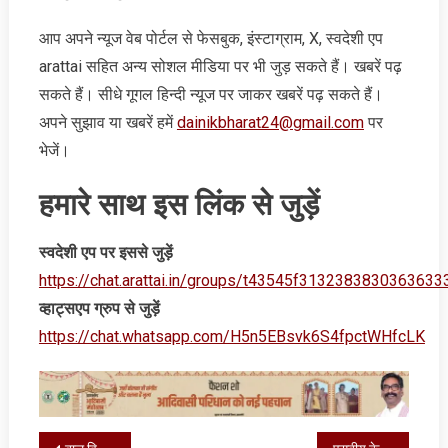
आप अपने न्‍यूज वेब पोर्टल से फेसबुक, इंस्‍टाग्राम, X, स्‍वदेशी एप
arattai सहित अन्‍य सोशल मीडिया पर भी जुड़ सकते हैं। खबरें पढ़
सकते हैं। सीधे गूगल हिन्‍दी न्‍यूज पर जाकर खबरें पढ़ सकते हैं।
अपने सुझाव या खबरें हमें
dainikbharat24@gmail.com
पर
भेजें।
हमारे साथ इस लिंक से जुड़ें
स्‍वदेशी एप पर इससे जुड़ें
https://chat.arattai.in/groups/t43545f3132383830
व्‍हाट्सएप ग्रुप से जुड़ें
https://chat.whatsapp.com/H5n5EBsvk6S4fpctWHfcLK