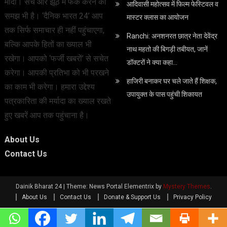
मादा। सच और झूठ में फर्क करने की
आदिवासी महोत्सव में फिल्म फेस्टिवल व
समझ भी है। ‘दैनिक भारत 24’ आप
मास्टर क्लास का आयोजन
तक सिर्फ समाचार ही नहीं पहुंचाएगा,
Ranchi: अनशनरत छात्र नेता देवेंद्र
बल्कि आपके हितों का ख्याल भी
नाथ महतो की बिगड़ी तबीयत, जानें
रखेगा। आपको ‘फर्जी खबरों’ से सचेत
डॉक्टरों ने क्या कहा…
करेगा। आपकी प्रतिभा को भी परखने
हाजिरी बनाकर घर चले जाते हैं शिक्षक,
का काम भी करेगा। हमारा उद्देश्य
उपायुक्त के पास पहुंची शिकायत
पत्रकारिता की मर्यादा का ख्याल रखते
हुए खबरें आप तक पहुंचाना है।
About Us
Contact Us
Dainik Bharat 24
|
Theme: News Portal Elementrix by
Mystery Themes
.
About Us
Contact Us
Donate & Support Us
Privacy Policy