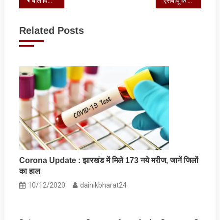
Post
बाल विवाह मुक्त झारखंड अभियान पर प्रशिक्षण-सह-कार्यशाला आयोजित
एसबीयू के छात्रों को यूएई की कंपनी में मिला इंटर्नशिप और पीपीओ
navigation
Related Posts
Corona Update : झारखंड में मिले 173 नये मरीज, जानें जिलों
का हाल
10/12/2020
dainikbharat24