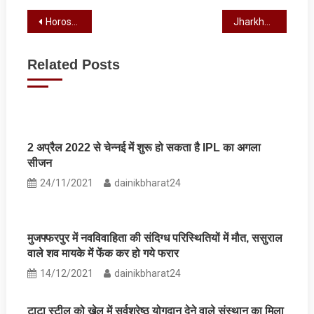
Post
Horoscope : आज का राशिफल, जानें कैसा रहेगा आपका दिन
Jharkhand Weather : आज सुबह डालटनगंज का तापमान 45 डिग्री के पार, जानें अपने जिले का पारा
navigation
Related Posts
2 अप्रैल 2022 से चेन्नई में शुरू हो सकता है IPL का अगला
सीजन
24/11/2021
dainikbharat24
मुजफ्फरपुर में नवविवाहिता की संदिग्ध परिस्थितियों में मौत, ससुराल
वाले शव मायके में फेंक कर हो गये फरार
14/12/2021
dainikbharat24
टाटा स्टील को खेल में सर्वश्रेष्ठ योगदान देने वाले संस्थान का मिला