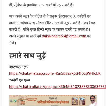
ही, सुविधा के मुताबिक अन्‍य खबरें भी पढ़ सकते हैं।
आप अपने न्‍यूज वेब पोर्टल से फेसबुक, इंस्‍टाग्राम, X, स्‍वदेशी एप
arattai सहित अन्‍य सोशल मीडिया पर भी जुड़ सकते हैं। खबरें पढ़
सकते हैं। सीधे गूगल हिन्‍दी न्‍यूज पर जाकर खबरें पढ़ सकते हैं।
अपने सुझाव या खबरें हमें
dainikbharat24@gmail.com
पर
भेजें।
हमारे साथ जुड़ें
व्‍हाट्सएप ग्रुप
https://chat.whatsapp.com/H5n5EBsvk6S4fpctWHfcLK
स्‍वदेशी एप ग्रुप
https://chat.arattai.in/groups/t43545f3132383830