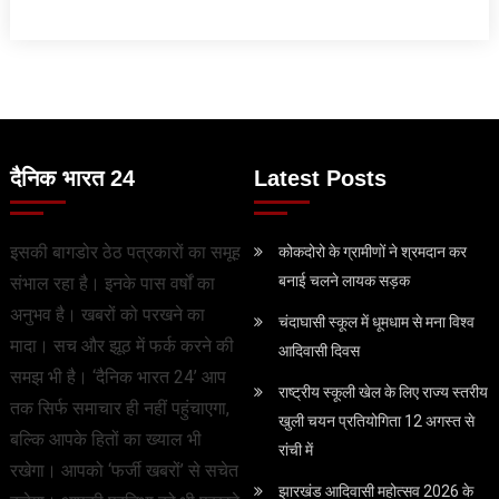
दैनिक भारत 24
Latest Posts
इसकी बागडोर ठेठ पत्रकारों का समूह
कोकदोरो के ग्रामीणों ने श्रमदान कर
बनाई चलने लायक सड़क
संभाल रहा है। इनके पास वर्षों का
अनुभव है। खबरों को परखने का
चंदाघासी स्कूल में धूमधाम से मना विश्व
मादा। सच और झूठ में फर्क करने की
आदिवासी दिवस
समझ भी है। ‘दैनिक भारत 24’ आप
राष्ट्रीय स्कूली खेल के ल‍िए राज्य स्तरीय
तक सिर्फ समाचार ही नहीं पहुंचाएगा,
खुली चयन प्रतियोगिता 12 अगस्त से
बल्कि आपके हितों का ख्याल भी
रांची में
रखेगा। आपको ‘फर्जी खबरों’ से सचेत
झारखंड आदिवासी महोत्सव 2026 के