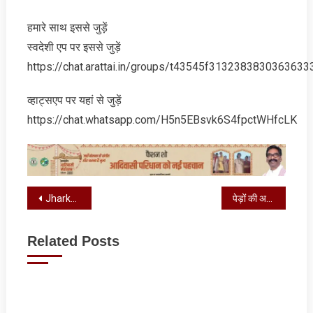
हमारे साथ इससे जुड़ें
स्‍वदेशी एप पर इससे जुड़ें
https://chat.arattai.in/groups/t43545f3132383830
व्‍हाट्सएप पर यहां से जुड़ें
https://chat.whatsapp.com/H5n5EBsvk6S4fpctWHfcLK
Post
Jharkhand: माओवादियों के बड़े नेता प्रशांत बोस उर्फ किशन दा की मौत, यहां ली अंतिम सांस
पेड़ों की अवैध कटाई को लेकर चलाया गया जागरुकता अभियान
navigation
Related Posts