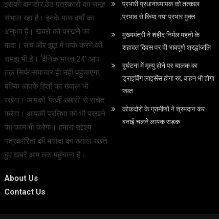
इसकी बागडोर ठेठ पत्रकारों का समूह
प्रभारी प्रधानाध्यापक को तत्काल
प्रभाव से किया गया प्रभार मुक्त
संभाल रहा है। इनके पास वर्षों का
अनुभव है। खबरों को परखने का
मुख्यमंत्री ने शहीद निर्मल महतो के
मादा। सच और झूठ में फर्क करने की
शहादत दिवस पर दी भावपूर्ण श्रद्धांजलि
समझ भी है। ‘दैनिक भारत 24’ आप
दुर्घटना में मृत्यु होने पर चालक का
तक सिर्फ समाचार ही नहीं पहुंचाएगा,
ड्राइविंग लाइसेंस होगा रद्द, वाहन भी होगा
बल्कि आपके हितों का ख्याल भी
जब्त
रखेगा। आपको ‘फर्जी खबरों’ से सचेत
कोकदोरो के ग्रामीणों ने श्रमदान कर
करेगा। आपकी प्रतिभा को भी परखने
बनाई चलने लायक सड़क
का काम भी करेगा। हमारा उद्देश्य
पत्रकारिता की मर्यादा का ख्याल रखते
हुए खबरें आप तक पहुंचाना है।
About Us
Contact Us