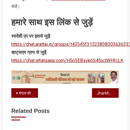
भेजें।
हमारे साथ इस लिंक से जुड़ें
स्‍वदेशी एप पर इससे जुड़ें
https://chat.arattai.in/groups/t43545f3132383830
व्‍हाट्सएप ग्रुप से जुड़ें
https://chat.whatsapp.com/H5n5EBsvk6S4fpctWHfcLK
Post
मंगला शोभा यात्रा से गूंजा क्षेत्र, रामनवमी को लेकर बढ़ा उत्साह
Jharkhand Weather : राज्‍य में 27 मार्च से फिर आंधी-बारिश और वज्रपात का अलर्ट, यहां होगा असर
navigation
Related Posts