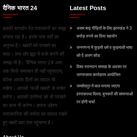
दैनिक भारत 24
Latest Posts
इसकी बागडोर ठेठ पत्रकारों का समूह
असम बाढ़ पीड़ितों के लिए झारखंड ने 3
करोड़ रुपये का दिया सहयोग
संभाल रहा है। इनके पास वर्षों का
अनुभव है। खबरों को परखने का
जनगणना में कुड़मी धर्म व कुड़माली भाषा
मादा। सच और झूठ में फर्क करने की
को दें अलग कोड
समझ भी है। ‘दैनिक भारत 24’ आप
विश्व स्तनपान सप्ताह के अवसर पर
तक सिर्फ समाचार ही नहीं पहुंचाएगा,
जागरुकता कार्यक्रम आयोजित
बल्कि आपके हितों का ख्याल भी
जमशेदपुर में कल मनाया जाएगा
रखेगा। आपको ‘फर्जी खबरों’ से सचेत
हस्तकरथा दिवस, बुनकरों की समस्याओं
करेगा। आपकी प्रतिभा को भी परखने
पर होगी चर्चा
का काम भी करेगा। हमारा उद्देश्य
पत्रकारिता की मर्यादा का ख्याल रखते
हुए खबरें आप तक पहुंचाना है।