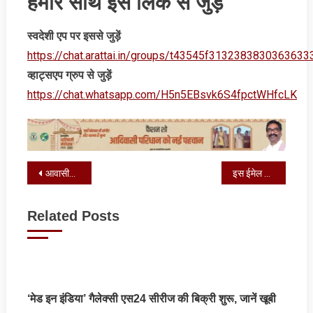
हमारे साथ इस लिंक से जुड़ें
स्‍वदेशी एप पर इससे जुड़ें
https://chat.arattai.in/groups/t43545f3132383830
व्‍हाट्सएप ग्रुप से जुड़ें
https://chat.whatsapp.com/H5n5EBsvk6S4fpctWHfcLK
Post
आवासीय विद्यालय के वार्डन की शिकायत पहुंची उपायुक्त के पास
इस ईमेल आईडी और नंबर पर करें गैस सिलेंडर संबंधित शिकायत
navigation
Related Posts
‘मेड इन इंडिया’ गैलेक्सी एस24 सीरीज की बिक्री शुरू, जानें खूबी