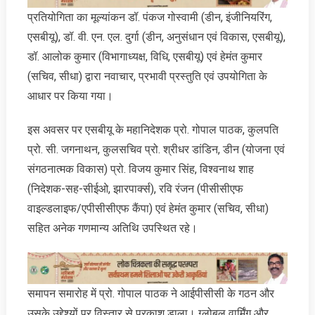
प्रतियोगिता का मूल्यांकन डॉ. पंकज गोस्वामी (डीन, इंजीनियरिंग,
एसबीयू), डॉ. वी. एन. एल. दुर्गा (डीन, अनुसंधान एवं विकास, एसबीयू),
डॉ. आलोक कुमार (विभागाध्यक्ष, विधि, एसबीयू) एवं हेमंत कुमार
(सचिव, सीधा) द्वारा नवाचार, प्रभावी प्रस्तुति एवं उपयोगिता के
आधार पर किया गया।
इस अवसर पर एसबीयू के महानिदेशक प्रो. गोपाल पाठक, कुलपति
प्रो. सी. जगनाथन, कुलसचिव प्रो. श्रीधर डांडिन, डीन (योजना एवं
संगठनात्मक विकास) प्रो. विजय कुमार सिंह, विश्वनाथ शाह
(निदेशक-सह-सीईओ, झारपार्क्स), रवि रंजन (पीसीसीएफ
वाइल्डलाइफ/एपीसीसीएफ कैंपा) एवं हेमंत कुमार (सचिव, सीधा)
सहित अनेक गणमान्य अतिथि उपस्थित रहे।
समापन समारोह में प्रो. गोपाल पाठक ने आईपीसीसी के गठन और
उसके उद्देश्यों पर विस्तार से प्रकाश डाला। ग्लोबल वार्मिंग और