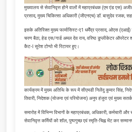
मुख्यालय से सेवानिवृत्त होने वालों में महाप्रबंधक (एम एंड एस) अ
प्रसाद, मुख्य चिकित्सा अधिकारी (जीएनएच) डॉ. बासुदेव रजक, सह
इसके अतिरिक्‍त मुख्य फार्मासिस्ट-ए1 धर्मेंद्र प्रसाद, ओएस (एआई) 
चरण बैठा, हेड एस/गार्ड अमल देव राय, वरिष्ठ डुप्लीकेटर ऑपरेटर
कैट-I सुरेश टोप्पो भी रिटायर हुए।
कार्यक्रम में मुख्य अतिथि के रूप में सीएमडी निलेंदु कुमार सिंह
तिवारी, निदेशक (योजना एवं परियोजना) अनुप हंजुरा एवं मुख्य सत
समारोह में विभिन्न विभागों के महाप्रबंधक, अधिकारी, कर्मचारी और 
सेवानिवृत्त कर्मियों को शॉल, पुष्पगुच्छ एवं स्मृति-चिह्न भेंट कर सम्म