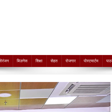
नोरंजन
बिज़नेस
शिक्षा
सेहत
रोजगार
पोस्टमार्टम
पाठ